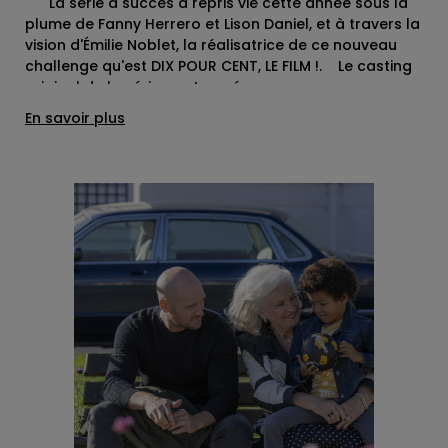
La série à succès a repris vie cette année sous la
plume de Fanny Herrero et Lison Daniel, et à travers la
vision d'Émilie Noblet, la réalisatrice de ce nouveau
challenge qu'est DIX POUR CENT, LE FILM !. Le casting
original de la série a retrouvé ses personnages en
plongeant au coeur de nouvelles intrigues. Toujours
En savoir plus
dans ce dilemme de sacrifices pour sauver les
apparences, de jouer sur les mensonges et les
vérités, dans l’ombre et à la lumière, nos
protagonistes seront confrontés à une situation
totalement nouvelle et à des tribulations qui les
réuniront tant dans l’adversité que dans la complicité,
ce doux mélange paradoxal inhérent au métier
d’agent. Le clap de fin de ces 44 jours de tournage
a sonné ce mardi 2 décembre dans la joie et
l'émotion de cette équipe complice et de ces belles
images capturées. Maintenant, place à la post-
production, et rendez-vous en 2026 pour découvrir la
suite des aventures de notre équipe d'agents ! Vous
pouvez encore retrouver l'intégralité des quatre
saisons sur France.tv et Netflix.