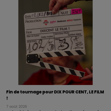
formuler, mais essentielle : comment aimer son
enfant lorsque l’innommable surgit ? Le film a été
retenu en compétition officielle au Festival de la
Fiction de La Rochelle, ainsi qu’au Festival Polar de
Cognac où la prestation remarquée de Marie
Christine Barrault lui a valu le Prix d’interprétation
féminine. Photo : ©Cloé HARANT - France Télévisions
- Mon Voisin Productions - GMT Productions
Fin de tournage pour DIX POUR CENT, LE FILM
!
7 août 2026