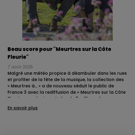
Beau score pour "Meurtres sur la Côte
Fleurie"
7 août 2026
Malgré une météo propice à déambuler dans les rues
et profiter de la fête de la musique, la collection des
« Meurtres à… » a de nouveau séduit le public de
France 3 avec la rediffusion de « Meurtres sur la Côte
Fleurie », en réunissant plus de 3 millions de
téléspectateurs ce samedi 21 juin. Ce très beau
En savoir plus
score place cet opus réalisé par Gabriel Aghion en
tête des audiences de cette première soirée d’été.
Photo © Nathalie Guyon – Thelma Fims - Mon Voisin
Productions - France TV