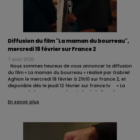
Diffusion du film "La maman du bourreau",
mercredi 18 février sur France 2
7 août 2026
Nous sommes heureux de vous annoncer la diffusion
du film « La maman du bourreau » réalisé par Gabriel
Aghion le mercredi 18 février à 21h10 sur France 2, et
disponible dès le jeudi 12 février sur france.tv « La
maman du bourreau » présente le récit d’une femme
confrontée à une vérité qui vient bouleverser non
En savoir plus
seulement sa vie, mais aussi son identité de mère. À
travers elle, le film explore les zones grises, les
silences, les résistances intimes permettant
d’aborder un sujet extrêmement sensible avec
retenue, en restant au plus près de l’humain. Le film
pose une question vertigineuse, presque impossible à