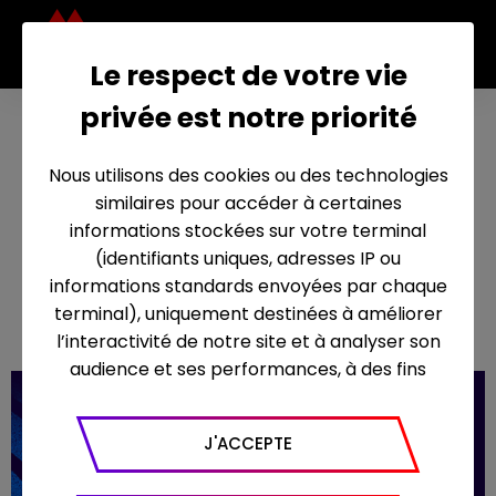
Le respect de votre vie
privée est notre priorité
Délicieux
26
Nous utilisons des cookies ou des technologies
suspense
août
similaires pour accéder à certaines
dans
2022
informations stockées sur votre terminal
(identifiants uniques, adresses IP ou
"Constance
informations standards envoyées par chaque
aux enfers"
terminal), uniquement destinées à améliorer
l’interactivité de notre site et à analyser son
audience et ses performances, à des fins
statistiques. Nous utilisons à ce titre l’outil
Google Analytics pour générer des rapports
J'ACCEPTE
sur le trafic (nombre de visites, temps passé
sur le site, nombre de pages vues en moyenne,