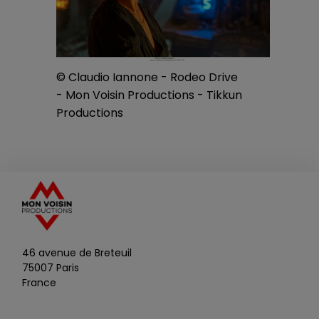
ve
© Cla
© Claudio Iannone - Rodeo Drive
kun
- Mon 
- Mon Voisin Productions - Tikkun
Produ
Productions
46 avenue de Breteuil
75007 Paris
France