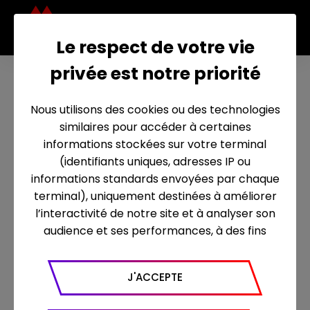
Le respect de votre vie
privée est notre priorité
U
n
Nous utilisons des cookies ou des technologies
d
similaires pour accéder à certaines
r
informations stockées sur votre terminal
(identifiants uniques, adresses IP ou
a
informations standards envoyées par chaque
g
terminal), uniquement destinées à améliorer
o
l’interactivité de notre site et à analyser son
audience et ses performances, à des fins
n
statistiques. Nous utilisons à ce titre l’outil
e
Google Analytics pour générer des rapports
n
J'ACCEPTE
sur le trafic (nombre de visites, temps passé
sur le site, nombre de pages vues en moyenne,
fo