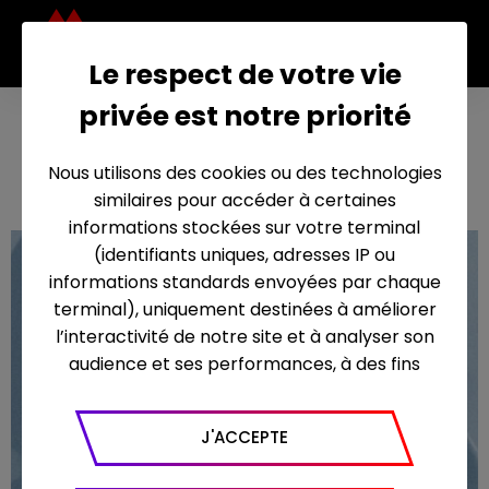
Le respect de votre vie
privée est notre priorité
Avant
2 mars 2011
l’aube
Nous utilisons des cookies ou des technologies
similaires pour accéder à certaines
informations stockées sur votre terminal
(identifiants uniques, adresses IP ou
informations standards envoyées par chaque
terminal), uniquement destinées à améliorer
l’interactivité de notre site et à analyser son
audience et ses performances, à des fins
statistiques. Nous utilisons à ce titre l’outil
Google Analytics pour générer des rapports
J'ACCEPTE
sur le trafic (nombre de visites, temps passé
sur le site, nombre de pages vues en moyenne,