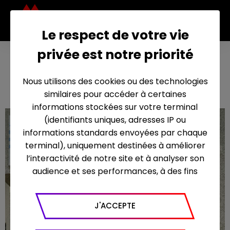
Le respect de votre vie
privée est notre priorité
L’entrepr
20 août 2016
ise
Nous utilisons des cookies ou des technologies
similaires pour accéder à certaines
informations stockées sur votre terminal
(identifiants uniques, adresses IP ou
informations standards envoyées par chaque
terminal), uniquement destinées à améliorer
l’interactivité de notre site et à analyser son
audience et ses performances, à des fins
statistiques. Nous utilisons à ce titre l’outil
Google Analytics pour générer des rapports
J'ACCEPTE
sur le trafic (nombre de visites, temps passé
sur le site, nombre de pages vues en moyenne,