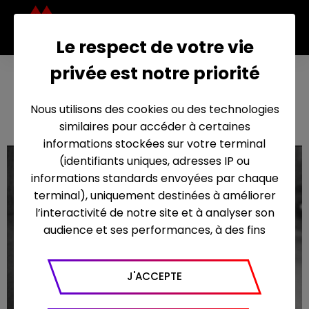
Le respect de votre vie
privée est notre priorité
On the road
2015
Nous utilisons des cookies ou des technologies
similaires pour accéder à certaines
informations stockées sur votre terminal
(identifiants uniques, adresses IP ou
informations standards envoyées par chaque
terminal), uniquement destinées à améliorer
l’interactivité de notre site et à analyser son
audience et ses performances, à des fins
statistiques. Nous utilisons à ce titre l’outil
Google Analytics pour générer des rapports
J'ACCEPTE
sur le trafic (nombre de visites, temps passé
sur le site, nombre de pages vues en moyenne,