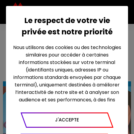
Le respect de votre vie
privée est notre priorité
L’âge
des
Nous utilisons des cookies ou des technologies
ténèb
similaires pour accéder à certaines
22 septembre 2007
res
informations stockées sur votre terminal
(identifiants uniques, adresses IP ou
informations standards envoyées par chaque
terminal), uniquement destinées à améliorer
l’interactivité de notre site et à analyser son
audience et ses performances, à des fins
statistiques. Nous utilisons à ce titre l’outil
Google Analytics pour générer des rapports
J'ACCEPTE
sur le trafic (nombre de visites, temps passé
sur le site, nombre de pages vues en moyenne,