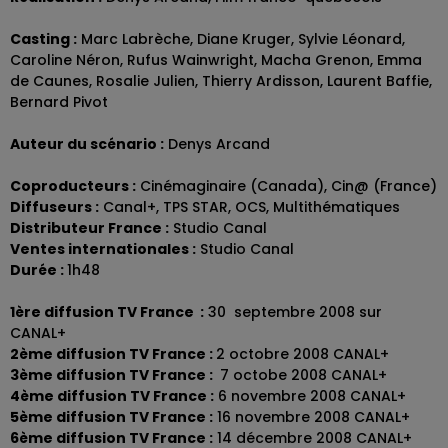
Casting :
Marc Labrèche, Diane Kruger, Sylvie Léonard,
Caroline Néron, Rufus Wainwright, Macha Grenon, Emma
de Caunes, Rosalie Julien, Thierry Ardisson, Laurent Baffie,
Bernard Pivot
Auteur du scénario :
Denys Arcand
Coproducteurs :
Cinémaginaire (Canada), Cin@ (France)
Diffuseurs :
Canal+, TPS STAR, OCS, Multithématiques
Distributeur France :
Studio Canal
Ventes internationales :
Studio Canal
Durée :
1h48
1ère diffusion TV France :
30 septembre 2008 sur
CANAL+
2ème diffusion TV France :
2 octobre 2008 CANAL+
3ème diffusion TV France :
7 octobe 2008 CANAL+
4ème diffusion TV France :
6 novembre 2008 CANAL+
5ème diffusion TV France :
16 novembre 2008 CANAL+
6ème diffusion TV France :
14 décembre 2008 CANAL+