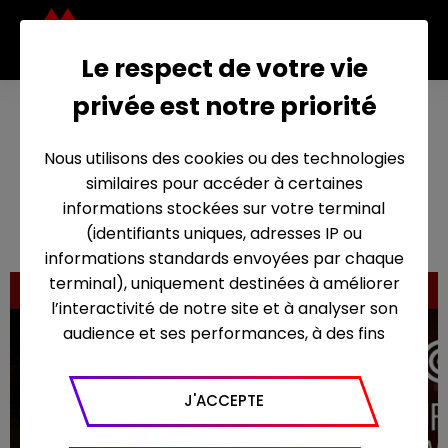
Le respect de votre vie
privée est notre priorité
J’enrag
e de son
Nous utilisons des cookies ou des technologies
absenc
similaires pour accéder à certaines
31 octobre 2012
e
informations stockées sur votre terminal
(identifiants uniques, adresses IP ou
informations standards envoyées par chaque
terminal), uniquement destinées à améliorer
l’interactivité de notre site et à analyser son
audience et ses performances, à des fins
statistiques. Nous utilisons à ce titre l’outil
Google Analytics pour générer des rapports
J'ACCEPTE
sur le trafic (nombre de visites, temps passé
sur le site, nombre de pages vues en moyenne,