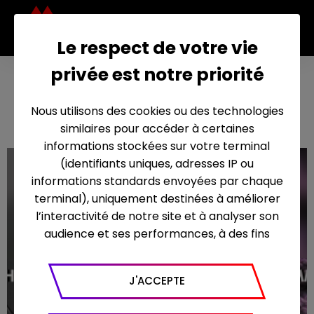
Le respect de votre vie
privée est notre priorité
Rue des
2012
Roses
Nous utilisons des cookies ou des technologies
similaires pour accéder à certaines
informations stockées sur votre terminal
(identifiants uniques, adresses IP ou
informations standards envoyées par chaque
terminal), uniquement destinées à améliorer
l’interactivité de notre site et à analyser son
audience et ses performances, à des fins
statistiques. Nous utilisons à ce titre l’outil
Google Analytics pour générer des rapports
J'ACCEPTE
sur le trafic (nombre de visites, temps passé
sur le site, nombre de pages vues en moyenne,