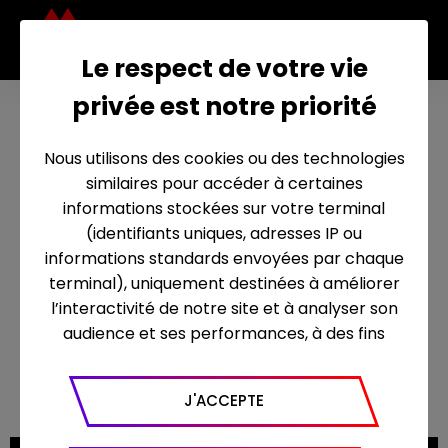
Le respect de votre vie
privée est notre priorité
Dix
po
Nous utilisons des cookies ou des technologies
ur
similaires pour accéder à certaines
Ce
informations stockées sur votre terminal
(identifiants uniques, adresses IP ou
nt
informations standards envoyées par chaque
-
terminal), uniquement destinées à améliorer
Sai
l’interactivité de notre site et à analyser son
audience et ses performances, à des fins
so
statistiques. Nous utilisons à ce titre l’outil
14 - 21 et 28 octobre 2015
n 1
Google Analytics pour générer des rapports
J'ACCEPTE
sur le trafic (nombre de visites, temps passé
sur le site, nombre de pages vues en moyenne,